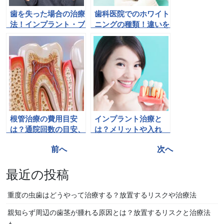
歯を失った場合の治療
歯科医院でのホワイト
法！インプラント・ブ
ニングの種類！違いを
リッジ・入れ歯を比
比較しながら解説！
較！
根管治療の費用目安
インプラント治療と
は？通院回数の目安、
は？メリットや入れ
保険治療と自費治療の
歯・ブリッジとの違い
投
前へ
次へ
特徴
を解説！
稿
最近の投稿
ナ
ビ
重度の虫歯はどうやって治療する？放置するリスクや治療法
ゲ
親知らず周辺の歯茎が腫れる原因とは？放置するリスクと治療法