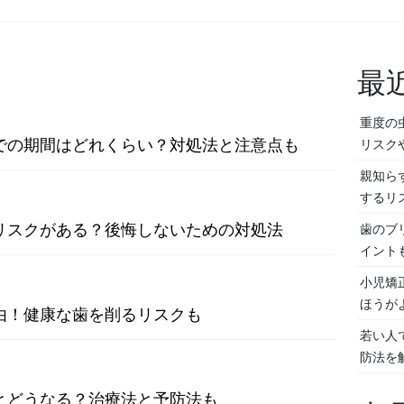
最
重度の
での期間はどれくらい？対処法と注意点も
リスク
親知ら
するリ
リスクがある？後悔しないための対処法
歯のブ
イント
小児矯
ほうが
由！健康な歯を削るリスクも
若い人
防法を
とどうなる？治療法と予防法も