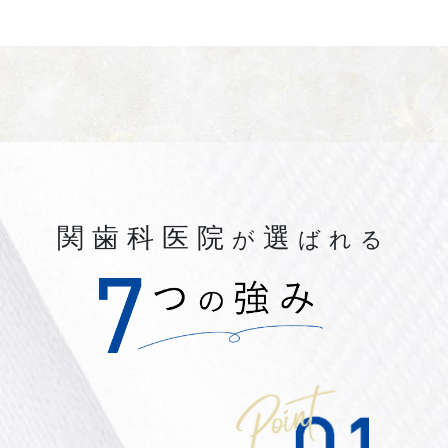
関歯科医院
選
が
ばれる