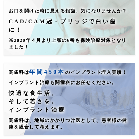
お口を開けた時に見える銀歯、気になりませんか？
CAD/CAM冠・ブリッジで白い歯
に！
※2020年４月より上顎の6番も保険診療対象となり
ました！
年間450本
関歯科は
のインプラント埋入実績！
インプラント治療も関歯科にお任せください。
快適な食生活、
そして若さを。
インプラント治療
関歯科は、地域のかかりつけ医として、患者様の健
康を総合して考えます。