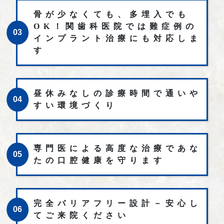
骨が少なくても、多埋入でも
OK！関歯科医院では
難症例の
03
インプラント治療にも対応しま
す
昼休みなしの診療時間で通いや
04
すい環境づくり
専門医による高度な治療であな
05
たの口腔健康を守ります
完全バリアフリー設計－安心し
06
てご来院ください