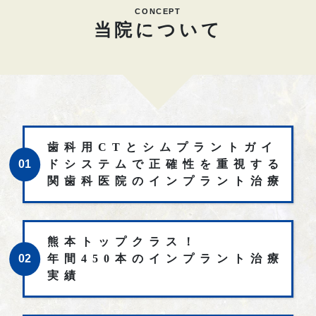
CONCEPT
当院について
歯科用CTとシムプラントガイ
01
ドシステムで
正確性を重視する
関歯科医院のインプラント治療
熊本トップクラス！
02
年間450本のインプラント治療
実績