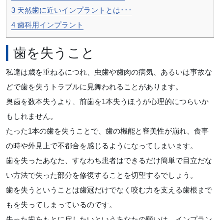
3
天然歯に近いインプラントとは･･･
4
歯科用インプラント
歯を失うこと
私達は歳を重ねるにつれ、虫歯や歯肉の病気、あるいは事故な
どで歯を失うトラブルに見舞われることがあります。
奥歯を数本失うより、前歯を1本失うほうが心理的につらいか
もしれません。
たった1本の歯を失うことで、歯の機能と審美性が崩れ、食事
の時や外見上で不都合を感じるようになってしまいます。
歯を失ったあなた、すなわち患者はできるだけ簡単で目立だな
い方法で失った部分を修復することを切望するでしょう。
歯を失うということは歯冠だけでなく咬む力を支える歯根まで
もを失ってしまっているのです。
失った歯をもとに戻したいというあなたの願いは、インプラン