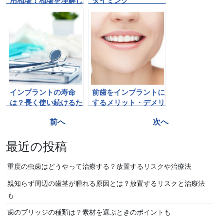
用相場！相場を理解し
タイミング
て最適な選択をしよ
う！
インプラントの寿命
前歯をインプラントに
は？長く使い続けるた
するメリット・デメリ
めの方法も解説！
ットを詳しく解説！
投
前へ
次へ
稿
最近の投稿
ナ
ビ
重度の虫歯はどうやって治療する？放置するリスクや治療法
ゲ
親知らず周辺の歯茎が腫れる原因とは？放置するリスクと治療法
ー
も
シ
歯のブリッジの種類は？素材を選ぶときのポイントも