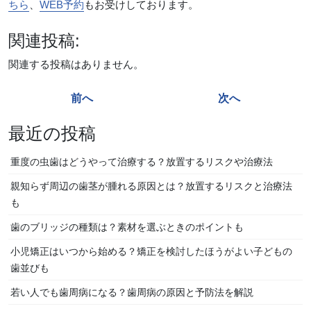
ちら
、
WEB予約
もお受けしております。
関連投稿:
関連する投稿はありません。
投
前へ
次へ
稿
最近の投稿
ナ
ビ
重度の虫歯はどうやって治療する？放置するリスクや治療法
ゲ
親知らず周辺の歯茎が腫れる原因とは？放置するリスクと治療法
ー
も
シ
歯のブリッジの種類は？素材を選ぶときのポイントも
ョ
小児矯正はいつから始める？矯正を検討したほうがよい子どもの
ン
歯並びも
若い人でも歯周病になる？歯周病の原因と予防法を解説