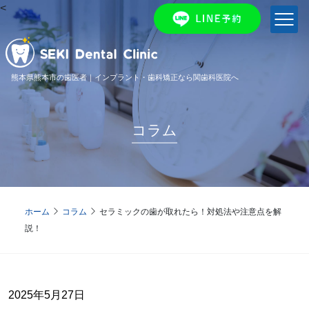
<
熊本県熊本市の歯医者｜インプラント・歯科矯正なら関歯科医院へ
コラム
ホーム
コラム
セラミックの歯が取れたら！対処法や注意点を解
説！
2025年5月27日