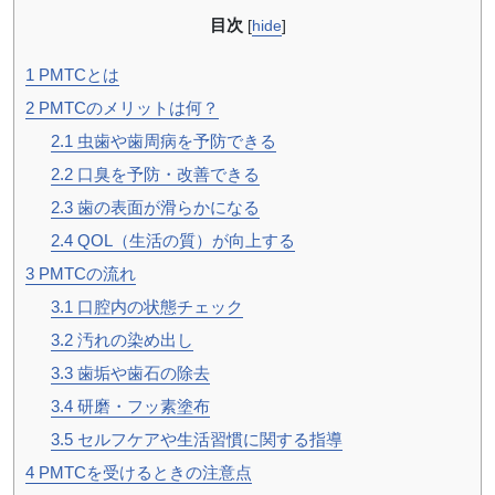
目次
[
hide
]
1
PMTCとは
2
PMTCのメリットは何？
2.1
虫歯や歯周病を予防できる
2.2
口臭を予防・改善できる
2.3
歯の表面が滑らかになる
2.4
QOL（生活の質）が向上する
3
PMTCの流れ
3.1
口腔内の状態チェック
3.2
汚れの染め出し
3.3
歯垢や歯石の除去
3.4
研磨・フッ素塗布
3.5
セルフケアや生活習慣に関する指導
4
PMTCを受けるときの注意点