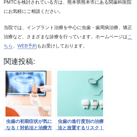
PMTCを検討されている方は、熊本県熊本市にある関歯科医院
にお気軽にご相談ください。
当院では、インプラント治療を中心に虫歯・歯周病治療、矯正
治療など、さまざまな診療を行っています。ホームページは
こ
ちら
、
WEB予約
もお受けしております。
関連投稿:
虫歯の初期症状が気に
虫歯の進行度別の治療
なる！対処法と治療方
法と放置するリスク！
法、放っておくとどう
予防法も解説