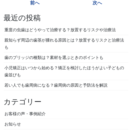
投
前へ
次へ
なるのか
稿
最近の投稿
ナ
ビ
重度の虫歯はどうやって治療する？放置するリスクや治療法
ゲ
親知らず周辺の歯茎が腫れる原因とは？放置するリスクと治療法
ー
も
シ
歯のブリッジの種類は？素材を選ぶときのポイントも
ョ
小児矯正はいつから始める？矯正を検討したほうがよい子どもの
ン
歯並びも
若い人でも歯周病になる？歯周病の原因と予防法を解説
カテゴリー
お客様の声・事例紹介
お知らせ