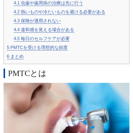
4.1
虫歯や歯周病の治療は先に行う
4.2
熱いものや冷たいものを避ける必要がある
4.3
保険が適用されない
4.4
違和感を覚える場合がある
4.5
毎日のセルフケアが必要
5
PMTCを受ける理想的な頻度
6
まとめ
PMTCとは