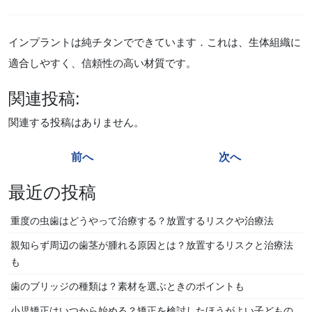
インプラントは純チタンでできています．これは、生体組織に
適合しやすく、信頼性の高い材質です。
関連投稿:
関連する投稿はありません。
投
前へ
次へ
稿
最近の投稿
ナ
ビ
重度の虫歯はどうやって治療する？放置するリスクや治療法
ゲ
親知らず周辺の歯茎が腫れる原因とは？放置するリスクと治療法
ー
も
シ
歯のブリッジの種類は？素材を選ぶときのポイントも
ョ
小児矯正はいつから始める？矯正を検討したほうがよい子どもの